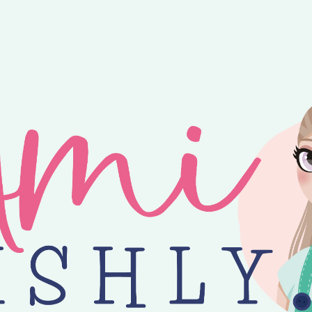
ntvang je 25% korting op alle losse Amilishly patronen bij een minimal
jne zomer! 😎 Bestellingen worden verzonden op maandag, woensdag en v