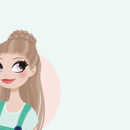
e besteding van €10,-. Geldig tot en met
+
rijdag 😎⛱️💕