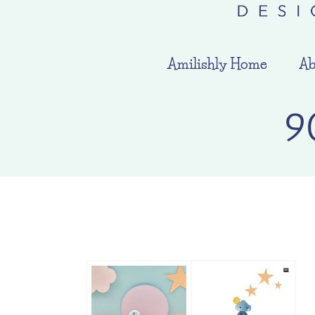
Amilishly Home
Ab
9