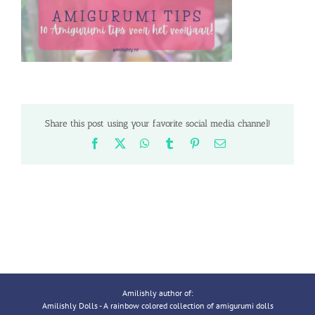
Share this post using your favorite social media channel!
Facebook
X
WhatsApp
Tumblr
Pinterest
Email
Amilishly author of:
Amilishly Dolls - A rainbow colored collection of amigurumi dolls