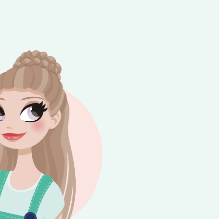
e besteding van €10,-. Geldig tot en met
+
rijdag 😎⛱️💕