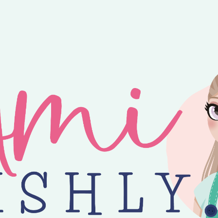
ntvang je 25% korting op alle losse Amilishly patronen bij een minimal
jne zomer! 😎 Bestellingen worden verzonden op maandag, woensdag en v