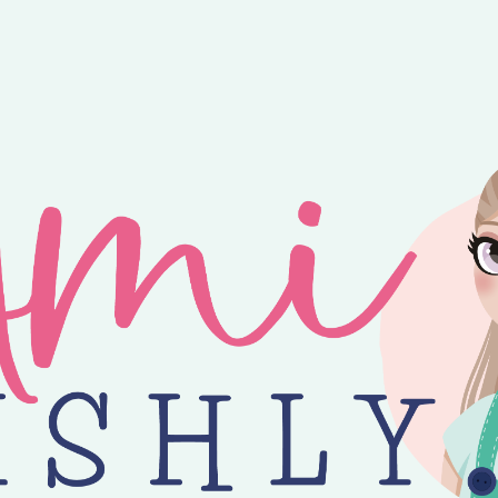
ntvang je 25% korting op alle losse Amilishly patronen bij een minimal
jne zomer! 😎 Bestellingen worden verzonden op maandag, woensdag en v