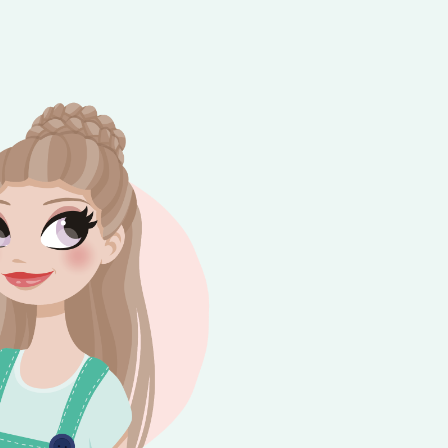
e besteding van €10,-. Geldig tot en met
+
rijdag 😎⛱️💕