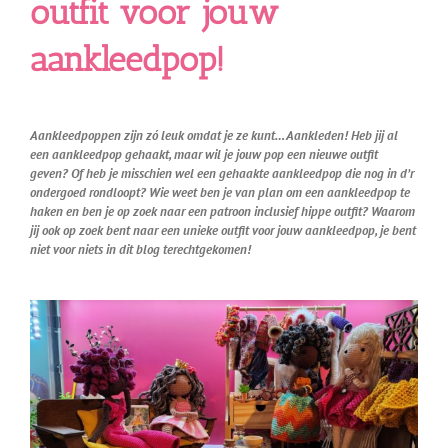
outfit voor jouw
aankleedpop!
Aankleedpoppen zijn zó leuk omdat je ze kunt… Aankleden! Heb jij al
een aankleedpop gehaakt, maar wil je jouw pop een nieuwe outfit
geven? Of heb je misschien wel een gehaakte aankleedpop die nog in d’r
ondergoed rondloopt? Wie weet ben je van plan om een aankleedpop te
haken en ben je op zoek naar een patroon inclusief hippe outfit? Waarom
jij ook op zoek bent naar een unieke outfit voor jouw aankleedpop, je bent
niet voor niets in dit blog terechtgekomen!