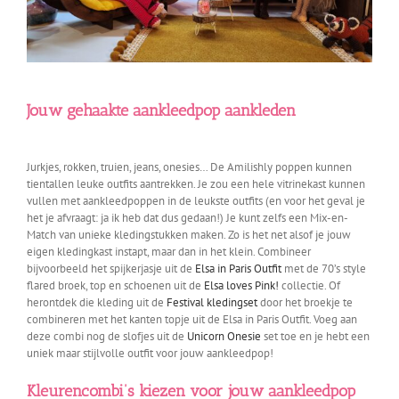
Jouw gehaakte aankleedpop aankleden
Jurkjes, rokken, truien, jeans, onesies… De Amilishly poppen kunnen
tientallen leuke outfits aantrekken. Je zou een hele vitrinekast kunnen
vullen met aankleedpoppen in de leukste outfits (en voor het geval je
het je afvraagt: ja ik heb dat dus gedaan!) Je kunt zelfs een Mix-en-
Match van unieke kledingstukken maken. Zo is het net alsof je jouw
eigen kledingkast instapt, maar dan in het klein. Combineer
bijvoorbeeld het spijkerjasje uit de
Elsa in Paris Outfit
met de 70’s style
flared broek, top en schoenen uit de
Elsa loves Pink!
collectie. Of
herontdek die kleding uit de
Festival kledingset
door het broekje te
combineren met het kanten topje uit de Elsa in Paris Outfit. Voeg aan
deze combi nog de slofjes uit de
Unicorn Onesie
set toe en je hebt een
uniek maar stijlvolle outfit voor jouw aankleedpop!
Kleurencombi’s kiezen voor jouw aankleedpop