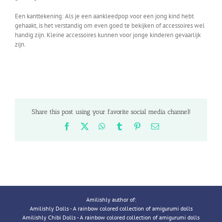
Een kanttekening: Als je een aankleedpop voor een jong kind hebt
gehaakt, is het verstandig om even goed te bekijken of accessoires wel
handig zijn. Kleine accessoires kunnen voor jonge kinderen gevaarlijk
zijn.
Share this post using your favorite social media channel!
Facebook
X
WhatsApp
Tumblr
Pinterest
Email
Amilishly author of:
Amilishly Dolls - A rainbow colored collection of amigurumi dolls
Amilishly Chibi Dolls - A rainbow colored collection of amigurumi dolls