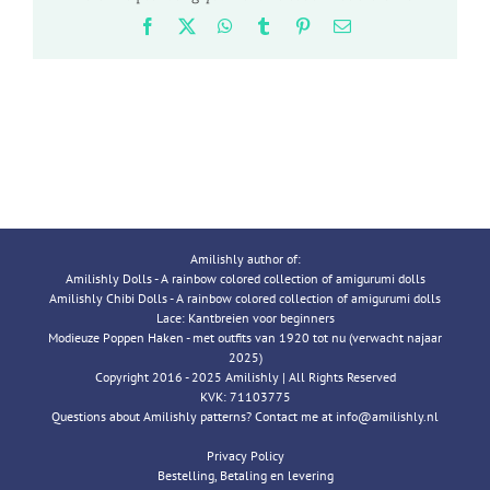
Facebook
X
WhatsApp
Tumblr
Pinterest
Email
Amilishly author of:
Amilishly Dolls - A rainbow colored collection of amigurumi dolls
Amilishly Chibi Dolls - A rainbow colored collection of amigurumi dolls
Lace: Kantbreien voor beginners
Modieuze Poppen Haken - met outfits van 1920 tot nu (verwacht najaar
2025)
Copyright 2016 - 2025 Amilishly | All Rights Reserved
KVK: 71103775
Questions about Amilishly patterns? Contact me at info@amilishly.nl
Privacy Policy
Bestelling, Betaling en levering