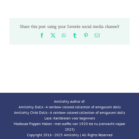
Share this post using your favorite social media channel!
Facebook
X
WhatsApp
Tumblr
Pinterest
Email
Amilishly author of:
Amilishly Dolls - A rainbow colored collection of amigurumi dolls
Amilishly Chibi Dolls - A rainbow colored collection of amigurumi dolls
Lace: Kantbreien voor beginners
Modieuze Poppen Haken - met outfits van 1920 tot nu (verwacht najaar
2025)
Copyright 2016 - 2025 Amilishly | All Rights Reserved