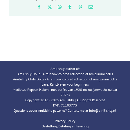
Facebook
X
WhatsApp
Tumblr
Pinterest
Email
Amilishly author of:
Amilishly Dolls - A rainbow colored collection of amigurumi dolls
Amilishly Chibi Dolls - A rainbow colored collection of amigurumi dolls
Lace: Kantbreien voor beginners
Modieuze Poppen Haken - met outfits van 1920 tot nu (verwacht najaar
2025)
Copyright 2016 - 2025 Amilishly | All Rights Reserved
KVK: 71103775
Questions about Amilishly patterns? Contact me at info@amilishly.nl
Privacy Policy
Bestelling, Betaling en levering