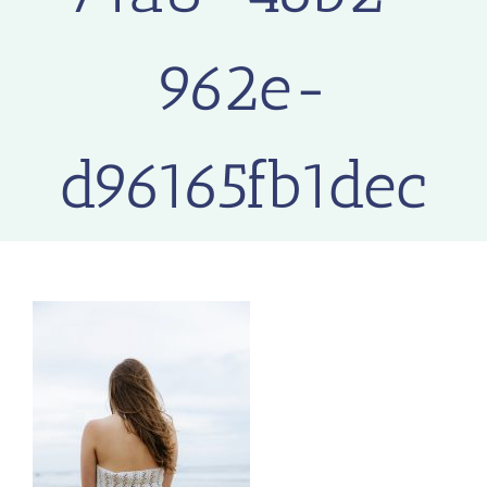
962e-
d96165fb1dec