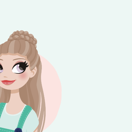
e besteding van €10,-. Geldig tot en met
+
rijdag 😎⛱️💕