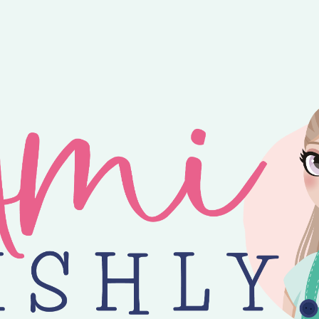
ntvang je 25% korting op alle losse Amilishly patronen bij een minimal
jne zomer! 😎 Bestellingen worden verzonden op maandag, woensdag en v