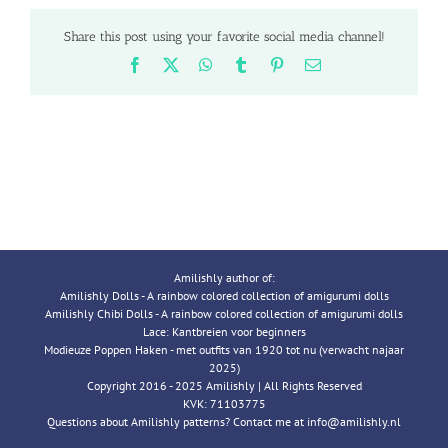
Share this post using your favorite social media channel!
Facebook
X
WhatsApp
Tumblr
Pinterest
Email
Amilishly author of:
Amilishly Dolls - A rainbow colored collection of amigurumi dolls
Amilishly Chibi Dolls - A rainbow colored collection of amigurumi dolls
Lace: Kantbreien voor beginners
Modieuze Poppen Haken - met outfits van 1920 tot nu (verwacht najaar
2025)
Copyright 2016 - 2025 Amilishly | All Rights Reserved
KVK: 71103775
Questions about Amilishly patterns? Contact me at info@amilishly.nl