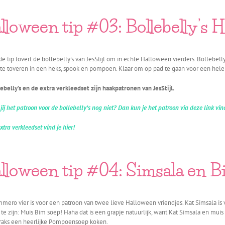
lloween tip #03: Bollebelly’s 
e tip tovert de bollebelly’s van JesStijl om in echte Halloween vierders. Bollebelly
te toveren in een heks, spook en pompoen. Klaar om op pad te gaan voor een hel
ebelly’s en de extra verkleedset zijn haakpatronen van JesStijl.
jij het patroon voor de bollebelly’s nog niet? Dan kun je het patroon via deze link vi
xtra verkleedset vind je hier!
lloween tip #04: Simsala en B
mero vier is voor een patroon van twee lieve Halloween vriendjes. Kat Simsala 
 te zijn: Muis Bim soep! Haha dat is een grapje natuurlijk, want Kat Simsala en m
traks een heerlijke Pompoensoep koken.