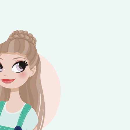
e besteding van €10,-. Geldig tot en met
+
rijdag 😎⛱️💕