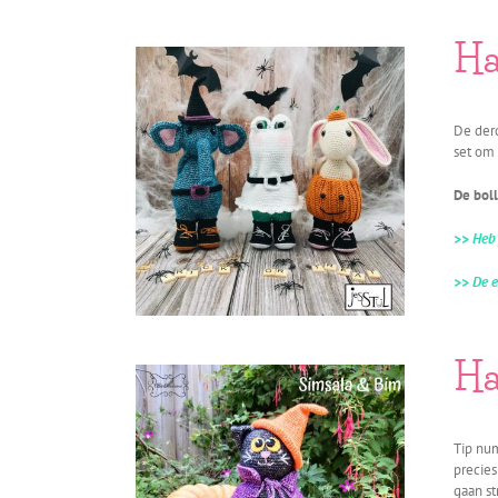
Ha
De derd
set om 
De boll
>> Heb 
>> De e
Ha
Tip num
precies
gaan s