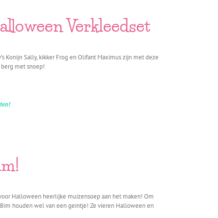
Halloween Verkleedset
’s Konijn Sally, kikker Frog en Olifant Maximus zijn met deze
e berg met snoep!
nden!
im!
is voor Halloween heerlijke muizensoep aan het maken! Om
uis Bim houden wel van een geintje! Ze vieren Halloween en