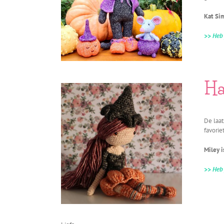
Kat Sim
>> Heb 
Ha
De laat
favorie
Miley i
>> Heb 