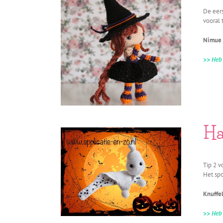
De eers
vooral 
Nimue i
>> Heb 
Ha
Tip 2 v
Het spo
Knuffe
>> Heb 