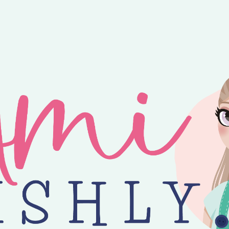
ntvang je 25% korting op alle losse Amilishly patronen bij een minimal
jne zomer! 😎 Bestellingen worden verzonden op maandag, woensdag en v