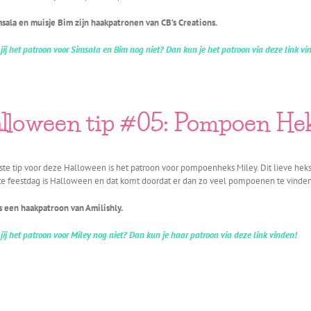
sala en muisje Bim zijn haakpatronen van CB’s Creations.
jij het patroon voor Simsala en Bim nog niet? Dan kun je het patroon via deze link vi
lloween tip #05: Pompoen He
ste tip voor deze Halloween is het patroon voor pompoenheks Miley. Dit lieve heks
te feestdag is Halloween en dat komt doordat er dan zo veel pompoenen te vinden 
s een haakpatroon van Amilishly.
jij het patroon voor Miley nog niet? Dan kun je haar patroon via deze link vinden!