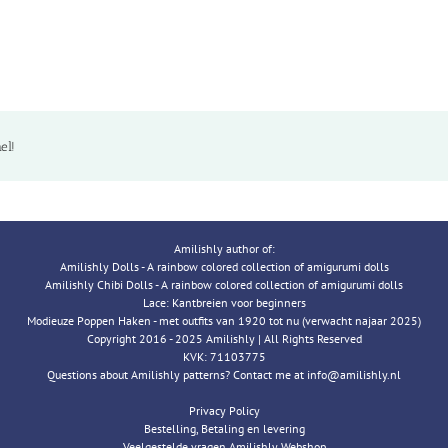
el!
Amilishly author of:
Amilishly Dolls - A rainbow colored collection of amigurumi dolls
Amilishly Chibi Dolls - A rainbow colored collection of amigurumi dolls
Lace: Kantbreien voor beginners
Modieuze Poppen Haken - met outfits van 1920 tot nu (verwacht najaar 2025)
Copyright 2016 - 2025 Amilishly | All Rights Reserved
KVK: 71103775
Questions about Amilishly patterns? Contact me at info@amilishly.nl
Privacy Policy
Bestelling, Betaling en levering
Veelgestelde vragen Amilishly Webshop