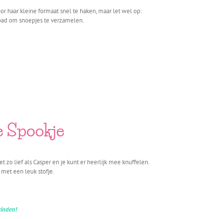
or haar kleine formaat snel te haken, maar let wel op:
 pad om snoepjes te verzamelen.
e Spookje
t zo lief als Casper en je kunt er heerlijk mee knuffelen.
met een leuk stofje.
vinden!