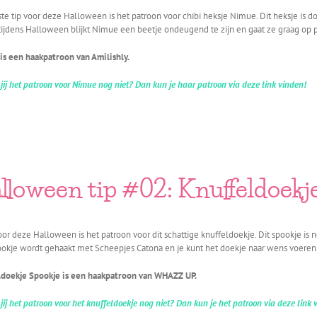
te tip voor deze Halloween is het patroon voor chibi heksje Nimue. Dit heksje is do
tijdens Halloween blijkt Nimue een beetje ondeugend te zijn en gaat ze graag op
s een haakpatroon van Amilishly.
jij het patroon voor Nimue nog niet? Dan kun je haar patroon via deze link vinden!
lloween tip #02: Knuffeldoekj
oor deze Halloween is het patroon voor dit schattige knuffeldoekje. Dit spookje is ne
okje wordt gehaakt met Scheepjes Catona en je kunt het doekje naar wens voeren 
ldoekje Spookje is een haakpatroon van WHAZZ UP.
jij het patroon voor het knuffeldoekje nog niet? Dan kun je het patroon via deze link 