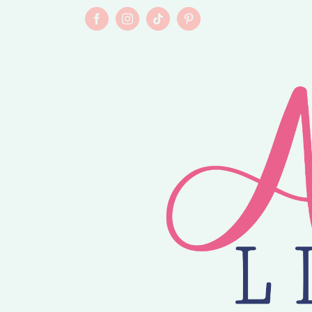
Skip
💕😎⛱️ Met de kortingscode HAAKZOMER o
to
Facebook
Instagram
Tiktok
Pinterest
31 aug '26. Fi
content