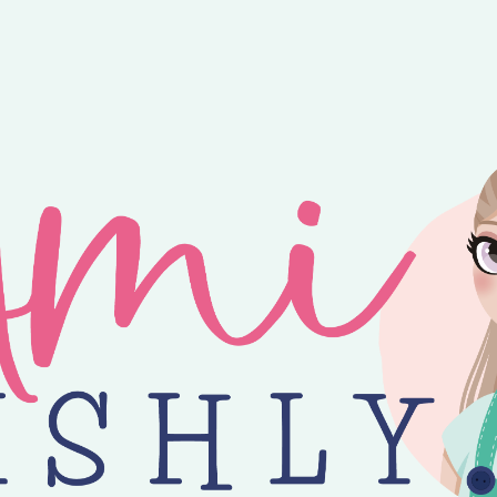
ntvang je 25% korting op alle losse Amilishly patronen bij een minimal
jne zomer! 😎 Bestellingen worden verzonden op maandag, woensdag en v