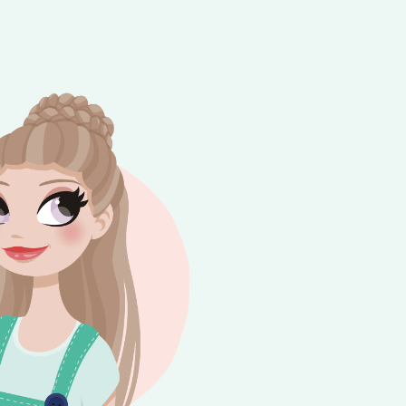
e besteding van €10,-. Geldig tot en met
+
rijdag 😎⛱️💕