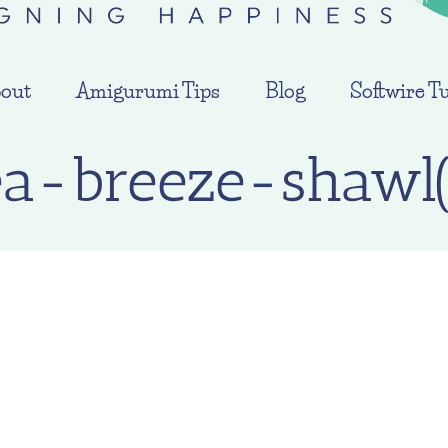
out
Amigurumi Tips
Blog
Softwire Tu
ea-breeze-shawl(