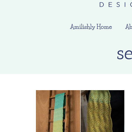
Amilishly Home
Ab
s