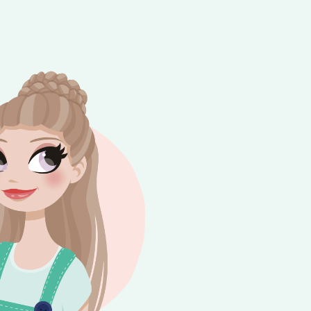
e besteding van €10,-. Geldig tot en met
+
rijdag 😎⛱️💕