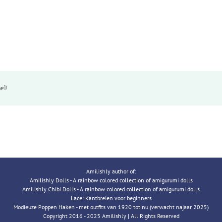
el!
Amilishly author of:
Amilishly Dolls - A rainbow colored collection of amigurumi dolls
Amilishly Chibi Dolls - A rainbow colored collection of amigurumi dolls
Lace: Kantbreien voor beginners
Modieuze Poppen Haken - met outfits van 1920 tot nu (verwacht najaar 2025)
Copyright 2016 - 2025 Amilishly | All Rights Reserved