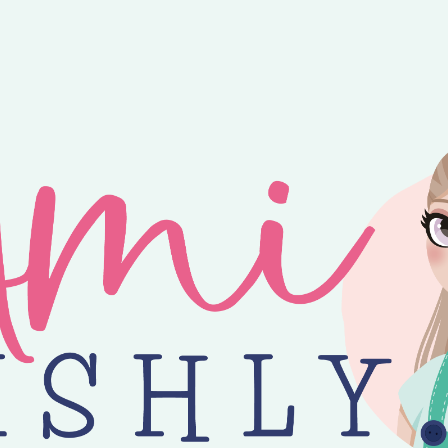
ntvang je 25% korting op alle losse Amilishly patronen bij een minimal
jne zomer! 😎 Bestellingen worden verzonden op maandag, woensdag en v