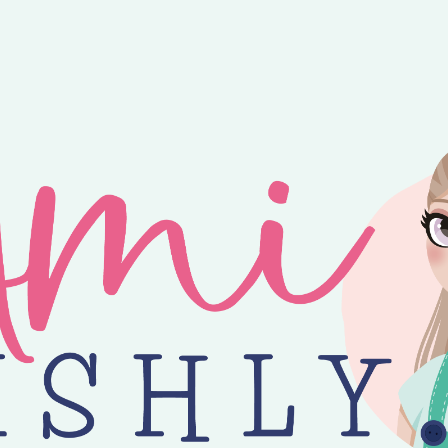
ntvang je 25% korting op alle losse Amilishly patronen bij een minimal
jne zomer! 😎 Bestellingen worden verzonden op maandag, woensdag en v