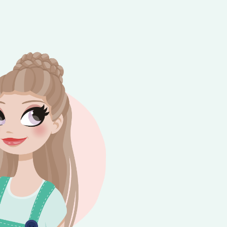
e besteding van €10,-. Geldig tot en met
+
rijdag 😎⛱️💕