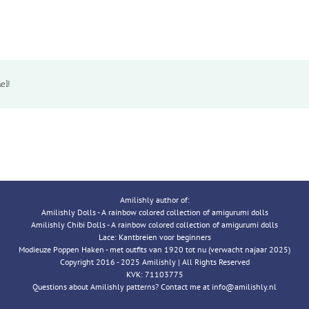
el!
Amilishly author of:
Amilishly Dolls - A rainbow colored collection of amigurumi dolls
Amilishly Chibi Dolls - A rainbow colored collection of amigurumi dolls
Lace: Kantbreien voor beginners
Modieuze Poppen Haken - met outfits van 1920 tot nu (verwacht najaar 2025)
Copyright 2016 - 2025 Amilishly | All Rights Reserved
KVK: 71103775
Questions about Amilishly patterns? Contact me at info@amilishly.nl