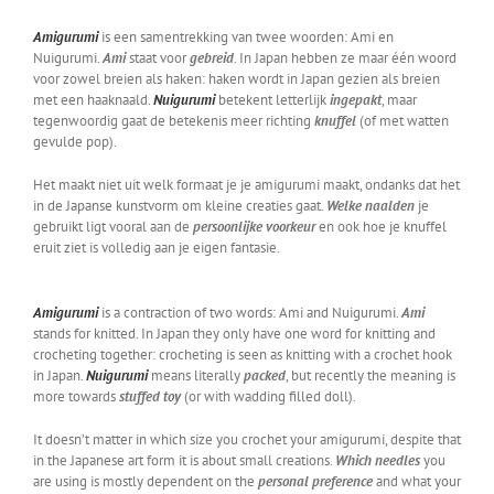
Amigurumi
is een samentrekking van twee woorden: Ami en
Nuigurumi.
Ami
staat voor
gebreid
. In Japan hebben ze maar één woord
voor zowel breien als haken: haken wordt in Japan gezien als breien
met een haaknaald.
Nuigurumi
betekent letterlijk
ingepakt
, maar
tegenwoordig gaat de betekenis meer richting
knuffel
(of met watten
gevulde pop).
Het maakt niet uit welk formaat je je amigurumi maakt, ondanks dat het
in de Japanse kunstvorm om kleine creaties gaat.
Welke naalden
je
gebruikt ligt vooral aan de
persoonlijke voorkeur
en ook hoe je knuffel
eruit ziet is volledig aan je eigen fantasie.
Amigurumi
is a contraction of two words: Ami and Nuigurumi.
Ami
stands for knitted. In Japan they only have one word for knitting and
crocheting together: crocheting is seen as knitting with a crochet hook
in Japan.
Nuigurumi
means literally
packed
, but recently the meaning is
more towards
stuffed toy
(or with wadding filled doll).
It doesn’t matter in which size you crochet your amigurumi, despite that
in the Japanese art form it is about small creations.
Which needles
you
are using is mostly dependent on the
personal preference
and what your