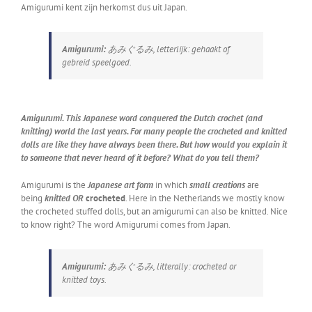
Amigurumi kent zijn herkomst dus uit Japan.
Amigurumi:
あみぐるみ,
letterlijk
: gehaakt of
gebreid speelgoed.
Amigurumi. This Japanese word conquered the Dutch crochet (and
knitting) world the last years. For many people the crocheted and knitted
dolls are like they have always been there. But how would you explain it
to someone that never heard of it before? What do you tell them?
Amigurumi is the
Japanese art form
in which
small creations
are
being
knitted OR
crocheted
. Here in the Netherlands we mostly know
the crocheted stuffed dolls, but an amigurumi can also be knitted. Nice
to know right? The word Amigurumi comes from Japan.
Amigurumi:
あみぐるみ,
litterally
: crocheted or
knitted toys.