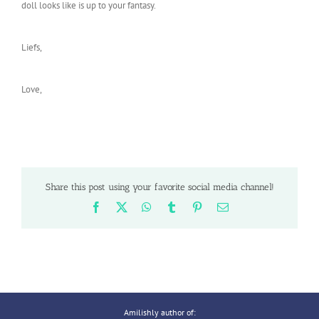
doll looks like is up to your fantasy.
Liefs,
Love,
Share this post using your favorite social media channel!
Facebook
X
WhatsApp
Tumblr
Pinterest
Email
Amilishly author of: