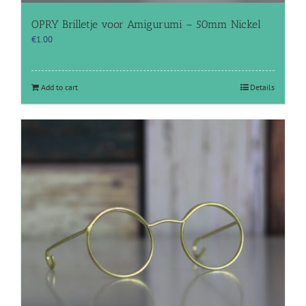
OPRY Brilletje voor Amigurumi – 50mm Nickel
€
1.00
Add to cart
Details