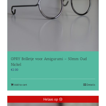
OPRY Brilletje voor Amigurumi – 50mm Oud
Nickel
€
2.00
Add to cart
Details
Helaas op 😢