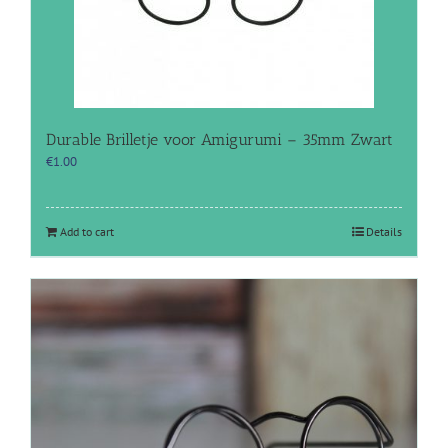
Durable Brilletje voor Amigurumi – 35mm Zwart
€
1.00
Add to cart
Details